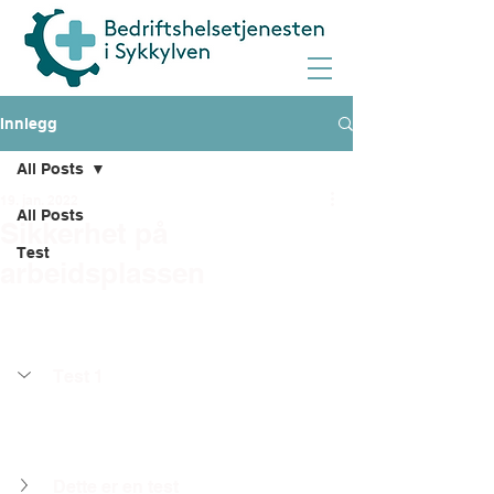
Innlegg
All Posts
19. jan. 2022
All Posts
Sikkerhet på
Test
arbeidsplassen
Test 1
Dette er en test